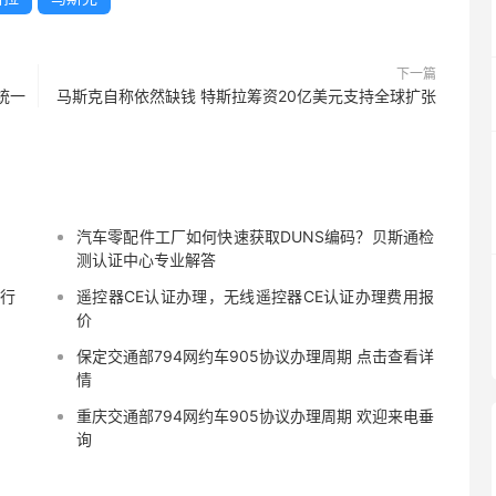
下一篇
G统一
马斯克自称依然缺钱 特斯拉筹资20亿美元支持全球扩张
汽车零配件工厂如何快速获取DUNS编码？贝斯通检
测认证中心专业解答
通行
遥控器CE认证办理，无线遥控器CE认证办理费用报
价
保定交通部794网约车905协议办理周期 点击查看详
情
重庆交通部794网约车905协议办理周期 欢迎来电垂
询