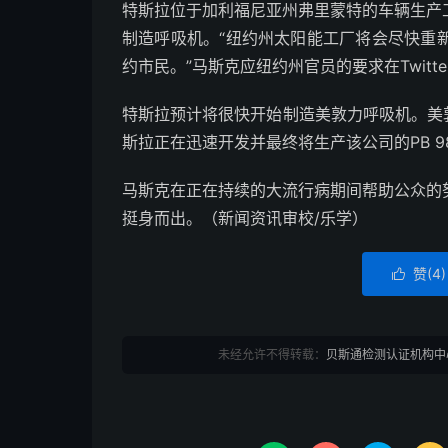
特斯拉位于加利福尼亚州弗里蒙特的车辆生产
制造呼吸机。“纽约州太阳能工厂将会尽快重
约市民。”马斯克应纽约州官员的要求在Twitt
特斯拉预计将很快开始制造美敦力呼吸机。美敦力首
斯拉正在迅速开发并最终将生产该公司的PB 
马斯克在正在持续的大流行病期间帮助公众的
挺身而出。（新闻资讯审校/乐学）
赞(
4
)

未经允许不得转载：
贝斯通检测认证机构中