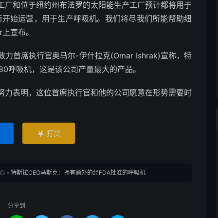
工厂和位于纽约州布法罗的太阳能生产工厂预计都将用于
新开始运营，用于生产呼吸机。我们将尽我们所能帮助纽
er上宣布。
席执行官奥马尔-伊什拉克(Omar Ishrak)宣称，特
980呼吸机，这是该公司产量最大的产品。
努力表明，这位首席执行官和他的公司愿意在形势需要时
打赏

心
»
特斯拉CEO马斯克：拥有额外的经FDA批准的呼吸机
分享到