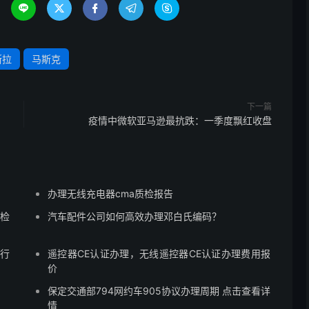





斯拉
马斯克
下一篇
疫情中微软亚马逊最抗跌：一季度飘红收盘
办理无线充电器cma质检报告
通检
汽车配件公司如何高效办理邓白氏编码？
通行
遥控器CE认证办理，无线遥控器CE认证办理费用报
价
保定交通部794网约车905协议办理周期 点击查看详
情