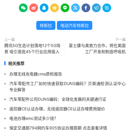









特斯拉
电动汽车特斯拉
上一篇
下一篇
腾讯5G生态计划落地12个5G场
富士康与美敦力合作，将在美国
景 吸引首批45个行业应用接入
工厂开发和制造呼吸机
相关推荐
办理无线充电器cma质检报告
汽车零配件工厂如何快速获取DUNS编码？贝斯通检测认证中心
专业解答
汽车零配件公司DUNS编码：全球化发展的关键通行证
遥控器CE认证办理，无线遥控器CE认证办理费用报价
电池办理emc测试多少钱？
保定交通部794网约车905协议办理周期 点击查看详情