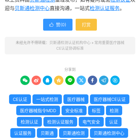
迎与
贝斯通检测中心
直接沟通，一站式
检测认证服务
。
赞(
0
)
打赏

未经允许不得转载：
贝斯通检测认证机构中心
»
常用重要医疗器械
CE认证协调标准
分享到









CE认证
一站式检测
医疗器械
医疗器械CE认证
医疗器械指令MDD
安全标准
标签
检测
检测认证
检测认证服务
电气安全
认证
认证服务
贝斯通
贝斯通检测
贝斯通检测中心